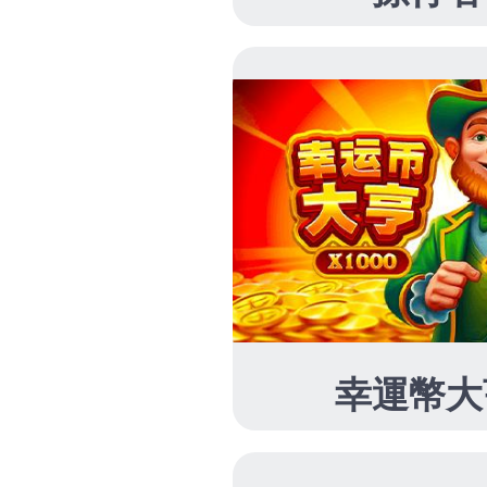
戲
2026 年 6 月
彩
感
2026 年 5 月
玩
受〉
2026 年 4 月
法
中
2026 年 3 月
輪
2026 年 2 月
番
2026 年 1 月
登
2025 年 12 月
場，
2025 年 11 月
打
2025 年 10 月
造
2025 年 9 月
歡
2025 年 8 月
樂
2025 年 7 月
不
2025 年 6 月
間
2025 年 5 月
斷
2025 年 4 月
的
2025 年 3 月
娛
2025 年 2 月
樂
2025 年 1 月
體
2024 年 12 月
驗〉
2024 年 11 月
中
2024 年 10 月
2024 年 9 月
2024 年 8 月