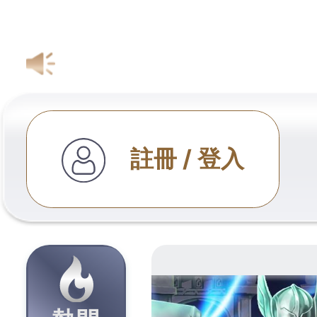
至
頁
流水
價
速度
樂
主
大老爺體
天下現金網
樂透彩評
線上客服直播
要
驗金
儲值
價
平台
內
2026 年 6 月
每月彙整:
容
財富路上的守護者，大老爺娛樂
贏
發佈日期:
2026 年 6 月 27 日
，
作者:
admin
真正讓人放心的娛樂城，不是看它
它的客服有多可靠，大老爺娛樂城客
在
分類:
大老爺娛樂城客服
|
留言功能已關閉
〈財
富
路