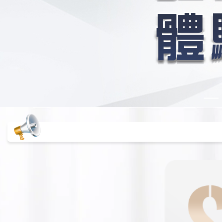
大老爺體驗金
天下現金網儲值
樂
至
主
←
球賽激情加倍，來大老爺娛樂城體驗運
要
極致快感
內
大老爺娛樂城精彩玩法
容
發佈日期:
2026 年 6 月 6 日
，
作者:
admin
在線上博弈的世界裡，廣告詞寫
是零，
大老爺娛樂城
深知這個最
終用最硬核的實際行動向全網承
實力為你的每一筆財富護航！誠
力代言。
分類:
大老爺娛樂城
。這篇內容的
永久連結
←
球賽激情加倍，來大老爺娛樂城體驗運
極致快感