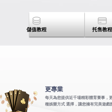
2022 年 7 月
2022 年 6 月
2022 年 5 月
2022 年 4 月
2022 年 3 月
2022 年 2 月
2022 年 1 月
2021 年 12 月
2021 年 11 月
2021 年 10 月
2021 年 9 月
2021 年 8 月
2021 年 7 月
2021 年 6 月
2021 年 5 月
2021 年 4 月
2021 年 3 月
2021 年 2 月
分類
大老爺娛樂
大老爺娛樂城
大老爺娛樂城客服
大老爺評價
大老爺體驗金