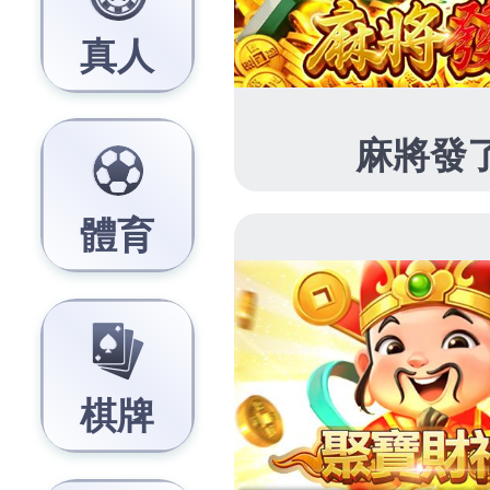
大
體
發
驗，
168娛樂城上百種彩票玩法讓玩
網
並
以
有
發佈日期:
2025 年 8 月 21 日
，
作者:
admin
獨
機
168娛樂城提供給新會員的娛樂城
特
會
的
贏
1000元送500元，每天儲值 …
閱讀
遊
得
戲
可
在
分類:
大老爺娛樂城客服
|
留言功能已關閉
管
觀
〈168
道
的
娛
成
獎
樂
168娛樂城讓玩家能夠沉浸在愉
為
金〉
城
眾
中
上
發佈日期:
2025 年 8 月 15 日
，
作者:
admin
多
百
玩
168娛樂城提供多樣化的遊戲和高
種
家
彩
首選。平台的獎金豐厚，且有多 …
青
票
睞
玩
在
分類:
大老爺娛樂城客服
|
留言功能已關閉
的
法
〈168
選
讓
娛
擇〉
玩
樂
中