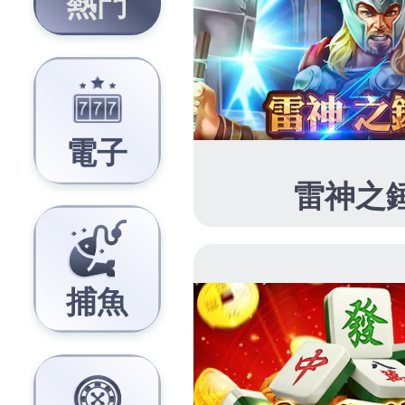
168大發網讓您享受刺激的博彩
城
可觀的獎金
遊
戲
發佈日期:
2025 年 8 月 28 日
，
作者:
admin
多
元
168大發網是一個備受歡迎的線上
化，
各種體育博彩選項，包括足球、 …
享
受
在
分類:
大老爺娛樂城
|
留言功能已關閉
頂
〈168
級
大
線
發
上
168大發網以獨特的遊戲管道成
網
賭
擇
讓
場
您
遊
發佈日期:
2025 年 8 月 21 日
，
作者:
admin
享
戲
受
與
168大發網優惠方面也相當大方，
刺
豐
手免費註冊送體驗金輕鬆玩，如 …
激
富
的
體
在
分類:
大老爺娛樂城
|
留言功能已關閉
博
驗〉
〈168
彩
中