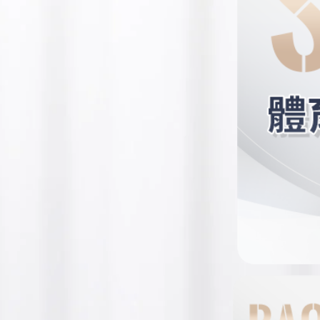
讓
〈168
您
娛
玩
樂
到
城
愛
彙整
能
不
2026 年 8 月
讓
釋
2026 年 7 月
您
手〉
2026 年 6 月
的
中
2026 年 5 月
娛
2026 年 4 月
樂
2026 年 3 月
投
2026 年 2 月
注
2026 年 1 月
隨
2025 年 12 月
心
2025 年 11 月
所
2025 年 10 月
欲
2025 年 9 月
進
2025 年 8 月
行〉
2025 年 7 月
中
2025 年 6 月
2025 年 5 月
2025 年 4 月
2025 年 3 月
2025 年 2 月
2025 年 1 月