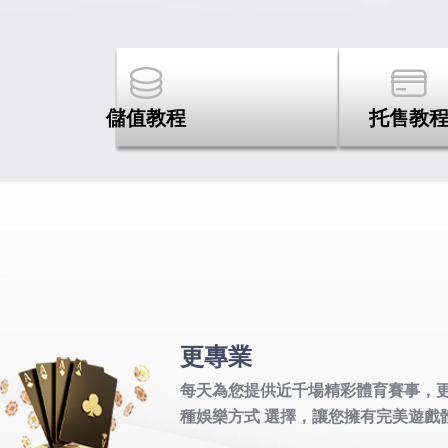
2022 年 10 月
2022 年 9 月
2022 年 8 月
2022 年 7 月
2022 年 6 月
2022 年 5 月
2022 年 4 月
2022 年 3 月
2022 年 2 月
2022 年 1 月
2021 年 12 月
2021 年 11 月
2021 年 10 月
2021 年 9 月
2021 年 8 月
2021 年 7 月
2021 年 6 月
2021 年 5 月
2021 年 4 月
2021 年 3 月
2021 年 2 月
分類
大老爺娛樂
大老爺娛樂城