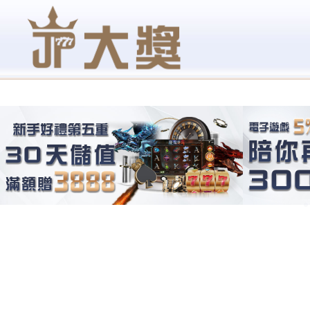
大老爺娛樂城
跳
首
168大發網
大樂透評
大發網出金
大老爺