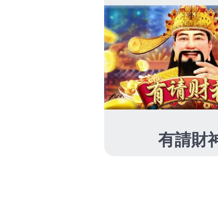
大老爺娛樂城