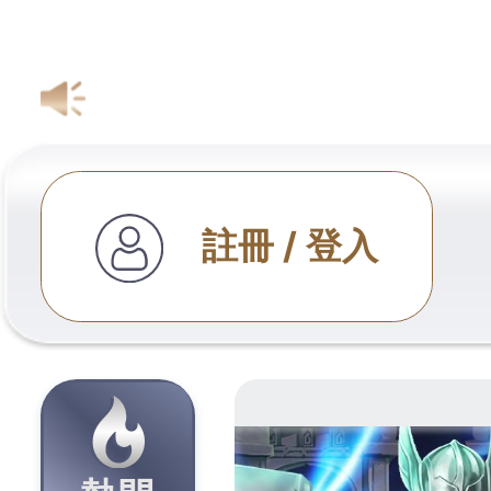
至
頁
流水
價
速度
樂
主
大老爺體
天下現金網
樂透彩評
線上客服直播
要
驗金
儲值
價
平台
內
←
流水規則詳細講解，大老爺娛樂城客服清晰指導
免
容
大老爺體驗金免費送暢玩全场無
發佈日期:
2026 年 6 月 22 日
，
作者:
admin
大老爺
豪爽送福利，高額
體驗金
免
玩全场！無需儲值、無需任務，新
員回歸也可領取專屬體驗金，體驗
注，從傳統賭桌到創意Slots，應
制，獲勝獎金可直接提現，流程簡
藏條款，平24小時客服在線支援，