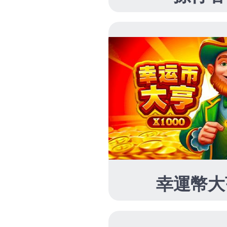
2021 年 10 月
2021 年 9 月
2021 年 8 月
2021 年 7 月
2021 年 6 月
2021 年 5 月
2021 年 4 月
2021 年 3 月
2021 年 2 月
分類
大老爺娛樂
大老爺娛樂城
大老爺娛樂城客服
大老爺評價
大老爺體驗金
未分類
其他操作
登入
訂閱網站內容的資訊提供
訂閱留言的資訊提供
WordPress.org 台灣繁體中文