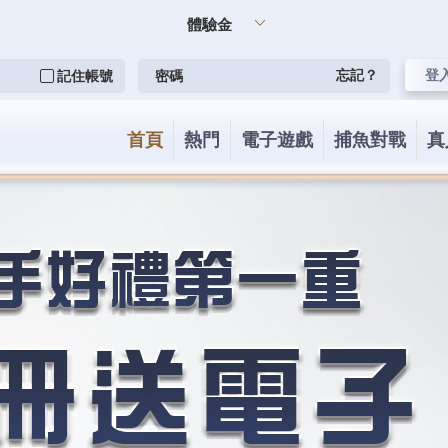
大發網出金速度
大老爺娛樂
大老爺娛樂城
大老爺娛樂城客服
大