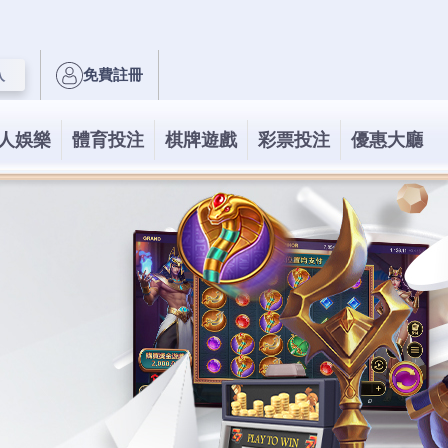
大老爺娛樂城開獎直播平台官網為廣大彩
民提供足彩、體彩、競彩、福彩等國家合
法彩票的購買服務，168娛樂城打造全方
位的體育直播大發網，免費推薦最快、最
全、最准的比分助您在彩場縱橫馳騁，
168娛樂城現金網讓您親身體驗無與倫比
的競技快感。
老爺評價
大老爺評價入口