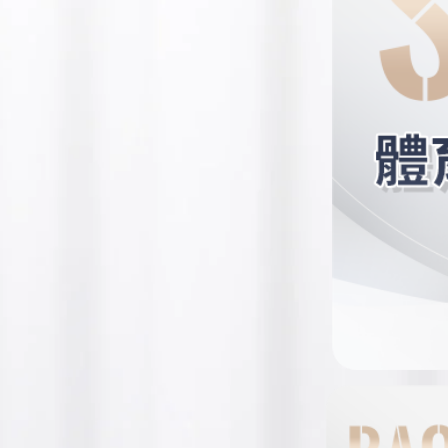
彙整
2026 年 8 月
2026 年 7 月
2026 年 6 月
2026 年 5 月
2026 年 4 月
2026 年 3 月
2026 年 2 月
2026 年 1 月
2025 年 12 月
2025 年 11 月
2025 年 10 月
2025 年 9 月
2025 年 8 月
2025 年 7 月
2025 年 6 月
2025 年 5 月
2025 年 4 月
2025 年 3 月
2025 年 2 月
2025 年 1 月
2024 年 12 月
2024 年 11 月
2024 年 10 月