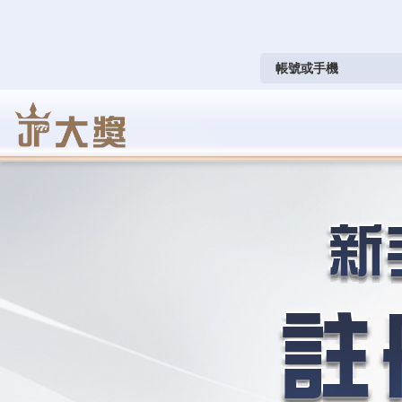
大老爺娛樂城
首頁
168大發網流水
大樂透評價
跳