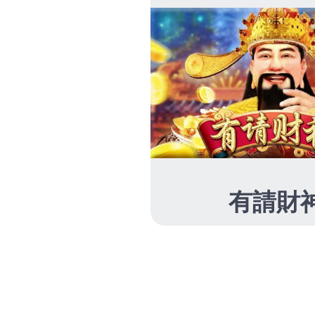
WordPress.org 台灣繁體中文
大老爺娛樂城