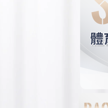
彙整
2026 年 7 月
2026 年 6 月
2026 年 5 月
2026 年 4 月
2026 年 3 月
2026 年 2 月
2026 年 1 月
2025 年 12 月
2025 年 11 月
2025 年 10 月
2025 年 9 月
2025 年 8 月
2025 年 7 月
2025 年 6 月
2025 年 5 月
2025 年 4 月
2025 年 3 月
2025 年 2 月
2025 年 1 月
2024 年 12 月
2024 年 11 月