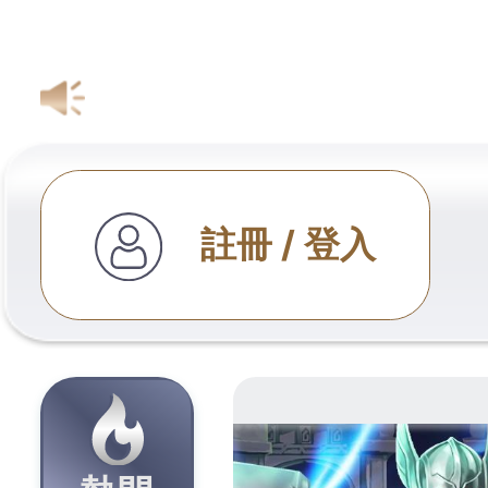
至
頁
流水
價
速度
樂
主
大老爺體
天下現金網
樂透彩評
線上客服直播
要
驗金
儲值
價
平台
內
←
168娛樂城提供優質的服務、安全的環境，讓您
168大發網
容
能夠盡情享受遊戲的樂趣
168娛樂城不僅為您帶來精彩的
的獎金等著您來挑戰
發佈日期:
2025 年 9 月 11 日
，
作者:
admin
168娛樂城
只要玩家一註冊，即可享有
存100%回饋，且每一年必贏都會抽獎
機，即使是舊玩家也同樣有很多優惠
0.8%及二儲在儲的紅利服務，更
玩家可以逆轉在大篆的機會，其餘