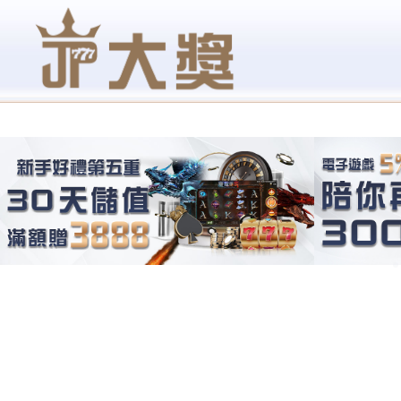
大老爺娛樂城
跳
首
168大發網
大樂透評
大發網出金
大老爺