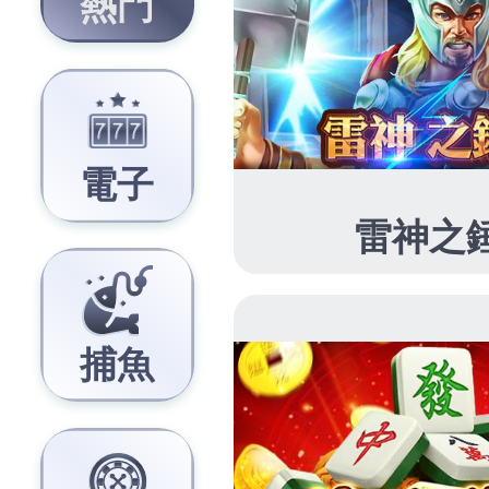
戲一條龍服務。
分類:
大老爺娛樂城客服
。這篇內容的
永久連結
。
←
168娛樂城界面簡潔易用，遊戲種類豐富
168娛樂城
彙整
2026 年 8 月
2026 年 7 月
2026 年 6 月
2026 年 5 月
2026 年 4 月
2026 年 3 月
2026 年 2 月
2026 年 1 月
2025 年 12 月
2025 年 11 月
2025 年 10 月
2025 年 9 月