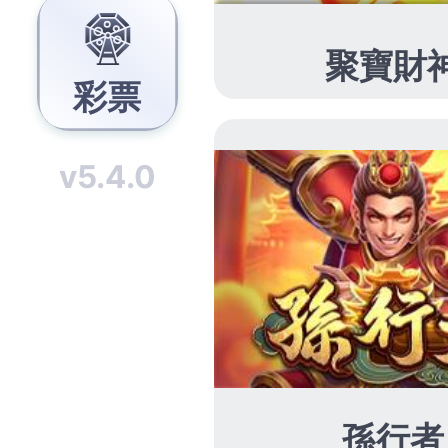
2023 年 11 月
2023 年 10 月
2023 年 9 月
2023 年 8 月
2023 年 7 月
2023 年 5 月
2023 年 4 月
2023 年 3 月
2023 年 2 月
2023 年 1 月
2022 年 12 月
2022 年 11 月
2022 年 10 月
2022 年 9 月
2022 年 8 月
2022 年 7 月
2022 年 6 月
2022 年 5 月
2022 年 4 月
2022 年 3 月
2022 年 2 月
2022 年 1 月