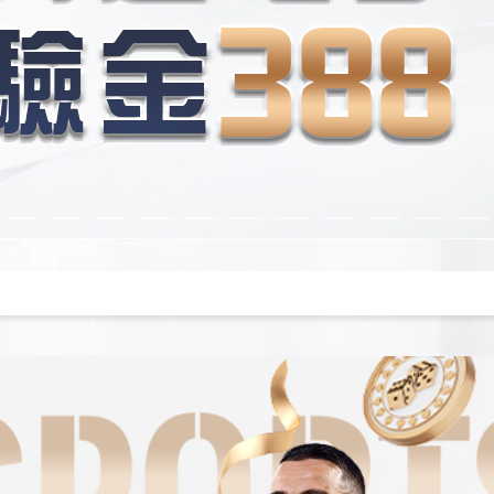
透彩評價
線上客服直播平台
金大發體驗金
您流連忘返
168大發網為您提供最為滿意的亞洲娛樂遊戲，帶你重溫輕
鬆的休閒時光
→
够體驗優質遊戲環境，也是消費享受的好去處
n
弈遊戲，包括百家樂、輪盤、21點、線上麻將等，可說是應
得到及時的幫助，以其時尚的設計和豐富的娛樂選項吸引了
質玩家體驗，絕對讓您愛不釋手。立即註冊，經典遊戲、刺
聊生活秒變精彩。百分之百安全。免安裝下載。活動獎勵滿
連結
。
您流連忘返
168大發網為您提供最為滿意的亞洲娛樂遊戲，帶你重溫輕
鬆的休閒時光
→