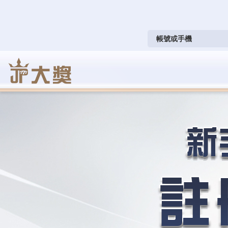
大老爺娛樂城
首頁
168大發網流水
大樂透評價
跳