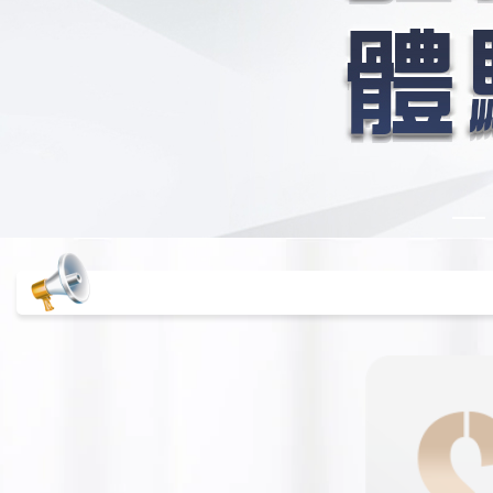
大老爺體驗金
天下現金網儲值
樂
至
主
←
168娛樂城絕對忠實呈現現場體驗，讓
要
內
168娛樂城能讓用戶能
容
發佈日期:
2025 年 1 月 18 日
，
作者:
admi
168娛樂城
有各式各樣的經典博
有盡有，確保玩家在遊戲過程中
大批玩家，豐富遊戲內容、高品
激玩法，168娛樂城讓您的無
滿。
分類:
大老爺娛樂城客服
。這篇內容的
永久
←
168娛樂城絕對忠實呈現現場體驗，讓