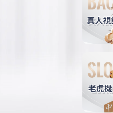
2024 年 8 月
2024 年 7 月
2024 年 6 月
2024 年 5 月
2024 年 4 月
2024 年 3 月
2024 年 2 月
2024 年 1 月
2023 年 12 月
2023 年 11 月
2023 年 10 月
2023 年 9 月
2023 年 8 月
2023 年 7 月
2023 年 5 月
2023 年 4 月
2023 年 3 月
2023 年 2 月
2023 年 1 月
2022 年 12 月
2022 年 11 月
2022 年 10 月
2022 年 9 月
2022 年 8 月
2022 年 7 月