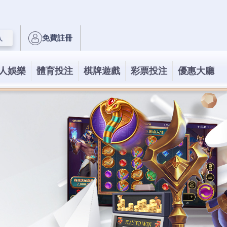
大老爺娛樂城開獎直播平台官網為廣大彩
民提供足彩、體彩、競彩、福彩等國家合
法彩票的購買服務，168娛樂城打造全方
位的體育直播大發網，免費推薦最快、最
全、最准的比分助您在彩場縱橫馳騁，
168娛樂城現金網讓您親身體驗無與倫比
的競技快感。
老爺評價
大老爺評價入口