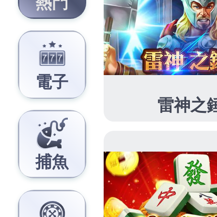
賭場、老虎機遊戲、真人百家樂等
我們一次滿足您所有享受！
分類:
大老爺娛樂城
。這篇內容的
永久連結
。
←
大發網是為玩家帶來最具吸引力的優惠活動
168娛樂致
彙整
2026 年 8 月
2026 年 7 月
2026 年 6 月
2026 年 5 月
2026 年 4 月
2026 年 3 月
2026 年 2 月
2026 年 1 月
2025 年 12 月
2025 年 11 月