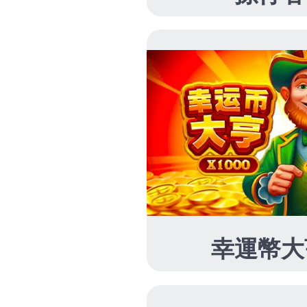
2021 年 12 月
2021 年 11 月
2021 年 10 月
2021 年 9 月
2021 年 8 月
2021 年 7 月
2021 年 6 月
2021 年 5 月
2021 年 4 月
2021 年 3 月
2021 年 2 月
分類
大老爺娛樂
大老爺娛樂城
大老爺娛樂城客服
大老爺評價
大老爺體驗金
未分類
其他操作
登入
訂閱網站內容的資訊提供