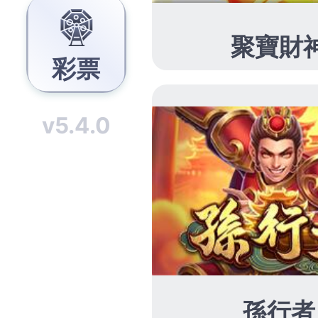
2023 年 11 月
2023 年 10 月
2023 年 9 月
2023 年 8 月
2023 年 7 月
2023 年 5 月
2023 年 4 月
2023 年 3 月
2023 年 2 月
2023 年 1 月
2022 年 12 月
2022 年 11 月
2022 年 10 月
2022 年 9 月
2022 年 8 月
2022 年 7 月
2022 年 6 月
2022 年 5 月
2022 年 4 月
2022 年 3 月
2022 年 2 月
2022 年 1 月