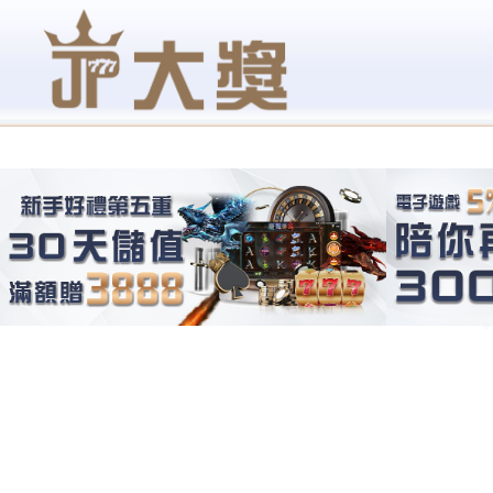
大老爺娛樂城
跳
首
168大發網
大樂透評
大發網出金
大老爺