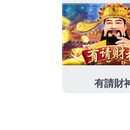
訂閱留言的資訊提供
WordPress.org 台灣繁體中文
大老爺娛樂城