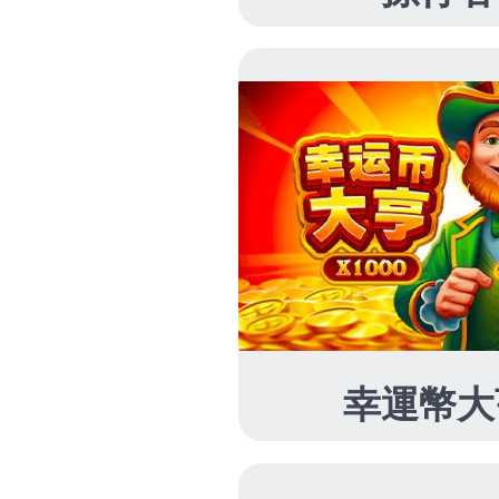
2021 年 9 月
2021 年 8 月
2021 年 7 月
2021 年 6 月
2021 年 5 月
2021 年 4 月
2021 年 3 月
2021 年 2 月
分類
大老爺娛樂
大老爺娛樂城
大老爺娛樂城客服
大老爺評價
大老爺體驗金
未分類
其他操作
登入
訂閱網站內容的資訊提供
訂閱留言的資訊提供
WordPress.org 台灣繁體中文