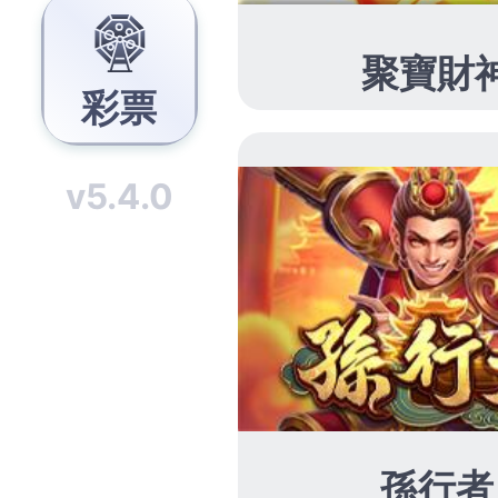
2023 年 8 月
2023 年 7 月
2023 年 5 月
2023 年 4 月
2023 年 3 月
2023 年 2 月
2023 年 1 月
2022 年 12 月
2022 年 11 月
2022 年 10 月
2022 年 9 月
2022 年 8 月
2022 年 7 月
2022 年 6 月
2022 年 5 月
2022 年 4 月
2022 年 3 月
2022 年 2 月
2022 年 1 月
2021 年 12 月
2021 年 11 月
2021 年 10 月