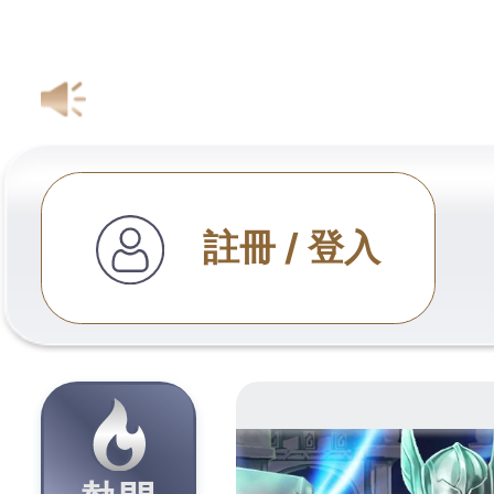
至
頁
流水
價
速度
樂
主
大老爺體
天下現金網
樂透彩評
線上客服直播
要
驗金
儲值
價
平台
內
←
168娛樂新穎的設計更好玩更便捷，遊戲新人生
168大發網
容
大發網將帶給您無限的樂趣與娛
發佈日期:
2024 年 1 月 4 日
，
作者:
admin
大發網
深知你的需求，便捷註冊、
使是初次登入的玩家也能輕鬆上手
流暢，不遲鈍、不延遲，讓每一位
手，沒有難度的使用，如果您選擇
議您在遊戲過程中留意這一方面，
時獲得適時的協助。