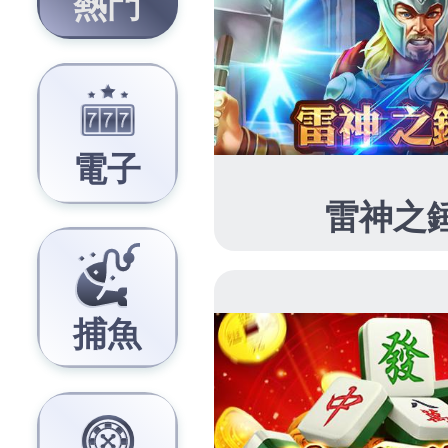
分類:
大老爺評價
。這篇內容的
永久連結
。
←
168娛樂新穎的設計更好玩更便捷，遊戲新人生
168大發網
彙整
2026 年 8 月
2026 年 7 月
2026 年 6 月
2026 年 5 月
2026 年 4 月
2026 年 3 月
2026 年 2 月
2026 年 1 月
2025 年 12 月
2025 年 11 月
2025 年 10 月
2025 年 9 月
2025 年 8 月