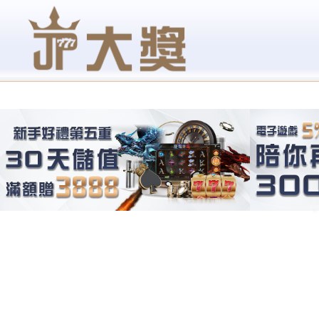
大老爺娛樂城
跳
首
168大發網
大樂透評
大發網出金
大老爺