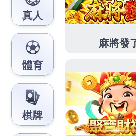
2025 年 8 月
2025 年 7 月
2025 年 6 月
2025 年 5 月
2025 年 4 月
2025 年 3 月
2025 年 2 月
2025 年 1 月
2024 年 12 月
2024 年 11 月
2024 年 10 月
2024 年 9 月
2024 年 8 月
2024 年 7 月
2024 年 6 月
2024 年 5 月
2024 年 4 月
2024 年 3 月
2024 年 2 月
2024 年 1 月
2023 年 12 月
2023 年 11 月