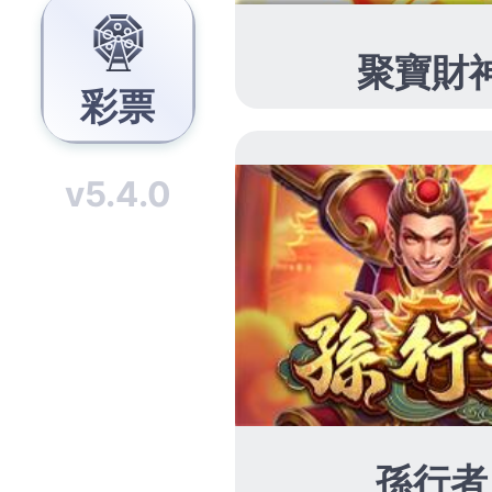
2023 年 10 月
2023 年 9 月
2023 年 8 月
2023 年 7 月
2023 年 5 月
2023 年 4 月
2023 年 3 月
2023 年 2 月
2023 年 1 月
2022 年 12 月
2022 年 11 月
2022 年 10 月
2022 年 9 月
2022 年 8 月
2022 年 7 月
2022 年 6 月
2022 年 5 月
2022 年 4 月
2022 年 3 月
2022 年 2 月
2022 年 1 月
2021 年 12 月
2021 年 11 月