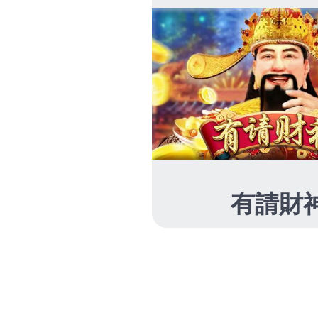
WordPress.org 台灣繁體中文
大老爺娛樂城