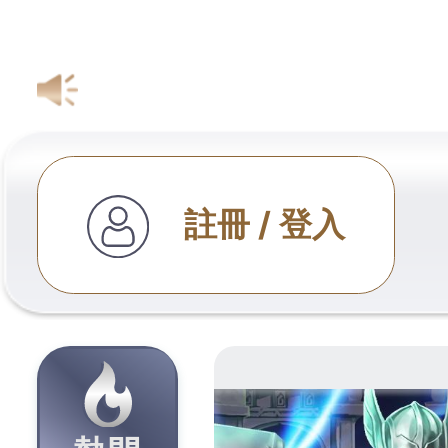
至
頁
流水
價
速度
樂
主
大老爺體
天下現金網
樂透彩評
線上客服直播
要
驗金
儲值
價
平台
內
←
大發網各具特色，給玩家最真實的體驗
168娛樂城
容
168大發網擁有最專業的運彩分
的安心又靠運彩賺錢不煩惱
發佈日期:
2023 年 7 月 24 日
，
作者:
admin
168大發網
擁有最具經驗訓練有素、
務的24小時客服是非常重要的，線
只影響大家的玩樂體驗，玩法也更
牌，真人玩家線上即時對戰，168
並有防IP跟最佳的防夥牌機制，讓