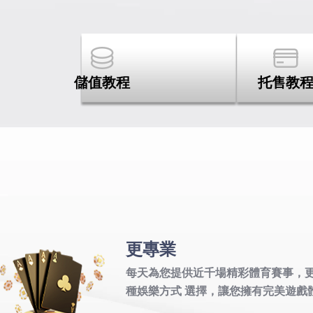
2022 年 5 月
2022 年 4 月
2022 年 3 月
2022 年 2 月
2022 年 1 月
2021 年 12 月
2021 年 11 月
2021 年 10 月
2021 年 9 月
2021 年 8 月
2021 年 7 月
2021 年 6 月
2021 年 5 月
2021 年 4 月
2021 年 3 月
2021 年 2 月
分類
大老爺娛樂
大老爺娛樂城
大老爺娛樂城客服
大老爺評價
大老爺體驗金
未分類