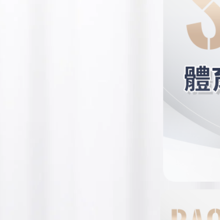
彙整
2026 年 7 月
2026 年 6 月
2026 年 5 月
2026 年 4 月
2026 年 3 月
2026 年 2 月
2026 年 1 月
2025 年 12 月
2025 年 11 月
2025 年 10 月
2025 年 9 月
2025 年 8 月
2025 年 7 月
2025 年 6 月
2025 年 5 月
2025 年 4 月
2025 年 3 月
2025 年 2 月
2025 年 1 月
2024 年 12 月
2024 年 11 月
2024 年 10 月
2024 年 9 月
2024 年 8 月