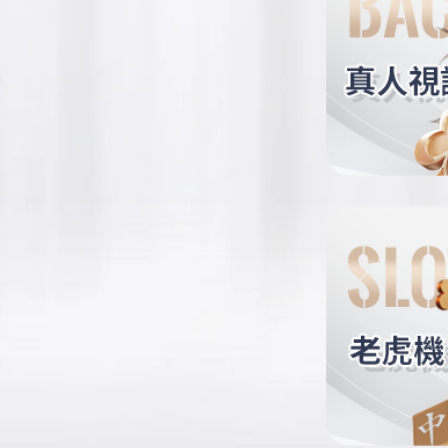
2024 年 7 月
2024 年 6 月
2024 年 5 月
2024 年 4 月
2024 年 3 月
2024 年 2 月
2024 年 1 月
2023 年 12 月
2023 年 11 月
2023 年 10 月
2023 年 9 月
2023 年 8 月
2023 年 7 月
2023 年 5 月
2023 年 4 月
2023 年 3 月
2023 年 2 月
2023 年 1 月
2022 年 12 月
2022 年 11 月
2022 年 10 月
2022 年 9 月
2022 年 8 月
2022 年 7 月
2022 年 6 月