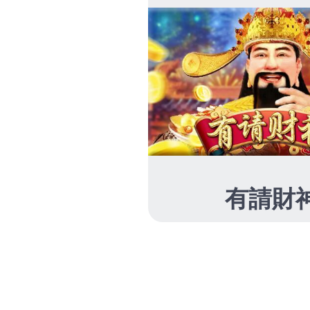
大老爺娛樂城