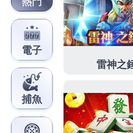
返水及再次存款紅利。
分類:
大老爺娛樂城客服
。這篇內容的
永久連結
。
←
168娛樂讓玩家安心享受多元化的娛樂遊戲
16
彙整
2026 年 8 月
2026 年 7 月
2026 年 6 月
2026 年 5 月
2026 年 4 月
2026 年 3 月
2026 年 2 月
2026 年 1 月
2025 年 12 月
2025 年 11 月
2025 年 10 月
2025 年 9 月
2025 年 8 月
2025 年 7 月