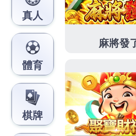
2025 年 10 月
2025 年 9 月
2025 年 8 月
2025 年 7 月
2025 年 6 月
2025 年 5 月
2025 年 4 月
2025 年 3 月
2025 年 2 月
2025 年 1 月
2024 年 12 月
2024 年 11 月
2024 年 10 月
2024 年 9 月
2024 年 8 月
2024 年 7 月
2024 年 6 月
2024 年 5 月
2024 年 4 月
2024 年 3 月
2024 年 2 月
2024 年 1 月
2023 年 12 月