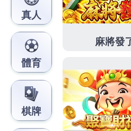
2025 年 8 月
2025 年 7 月
2025 年 6 月
2025 年 5 月
2025 年 4 月
2025 年 3 月
2025 年 2 月
2025 年 1 月
2024 年 12 月
2024 年 11 月
2024 年 10 月
2024 年 9 月
2024 年 8 月
2024 年 7 月
2024 年 6 月
2024 年 5 月
2024 年 4 月
2024 年 3 月
2024 年 2 月
2024 年 1 月
2023 年 12 月
2023 年 11 月