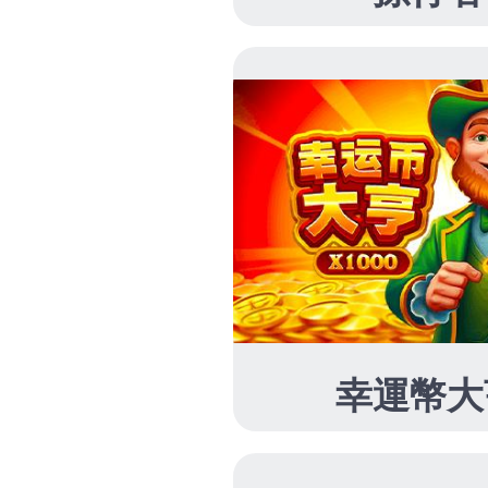
2021 年 10 月
2021 年 9 月
2021 年 8 月
2021 年 7 月
2021 年 6 月
2021 年 5 月
2021 年 4 月
2021 年 3 月
2021 年 2 月
分類
大老爺娛樂
大老爺娛樂城
大老爺娛樂城客服
大老爺評價
大老爺體驗金
未分類
其他操作
登入
訂閱網站內容的資訊提供
訂閱留言的資訊提供