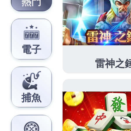
國。
分類:
大老爺娛樂城客服
。這篇內容的
永久連結
。
←
168娛樂超多歡樂性十足的遊戲玩法給你暢快的
168
體驗
彙整
2026 年 8 月
2026 年 7 月
2026 年 6 月
2026 年 5 月
2026 年 4 月
2026 年 3 月
2026 年 2 月
2026 年 1 月
2025 年 12 月
2025 年 11 月
2025 年 10 月
2025 年 9 月