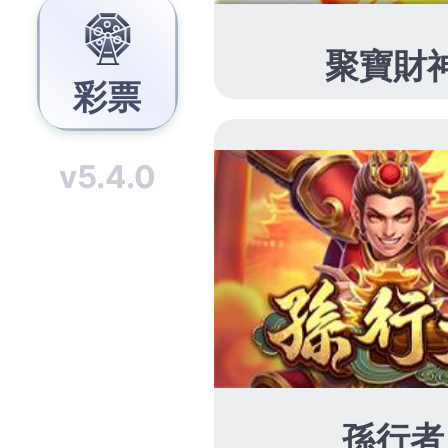
2023 年 10 月
2023 年 9 月
2023 年 8 月
2023 年 7 月
2023 年 5 月
2023 年 4 月
2023 年 3 月
2023 年 2 月
2023 年 1 月
2022 年 12 月
2022 年 11 月
2022 年 10 月
2022 年 9 月
2022 年 8 月
2022 年 7 月
2022 年 6 月
2022 年 5 月
2022 年 4 月
2022 年 3 月
2022 年 2 月
2022 年 1 月
2021 年 12 月
2021 年 11 月