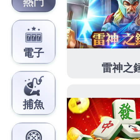
分類:
大老爺娛樂城
。這篇內容的
永久連結
。
←
168娛樂讓玩家在休息之餘可以盡情享受遊戲的
168娛樂超
樂趣
彙整
2026 年 8 月
2026 年 7 月
2026 年 6 月
2026 年 5 月
2026 年 4 月
2026 年 3 月
2026 年 2 月
2026 年 1 月
2025 年 12 月
2025 年 11 月
2025 年 10 月
2025 年 9 月
2025 年 8 月
2025 年 7 月
2025 年 6 月