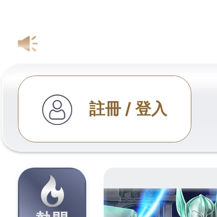
至
頁
流水
價
速度
樂
主
大老爺體
天下現金網
樂透彩評
線上客服直播
要
驗金
儲值
價
平台
內
←
168娛樂讓玩家在休息之餘可以盡情享受遊戲的
168娛樂超
容
樂趣
168大發網引領您步入時尚前沿
發佈日期:
2021 年 12 月 31 日
，
作者:
admin
休閒娛樂時玩遊戲是非常好的方式
樂的專業棋牌遊戲平台，首創競技
的賽事模式，讓玩家可以再度體驗
其豐富的比賽內容和賽事獎勵更是
受最公正的娛樂，帶給您親歷賭場