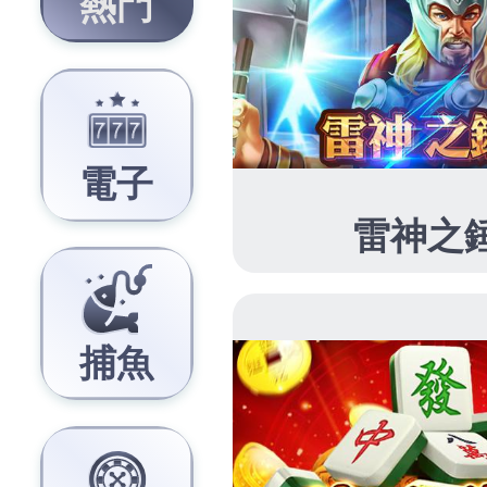
分類:
大老爺娛樂城
。這篇內容的
永久連結
。
←
為客戶提供安全、穩定、公平的遊戲，為客戶帶
168大發網
來更好的博弈遊戲體驗
彙整
2026 年 8 月
2026 年 7 月
2026 年 6 月
2026 年 5 月
2026 年 4 月
2026 年 3 月
2026 年 2 月
2026 年 1 月
2025 年 12 月
2025 年 11 月
2025 年 10 月
2025 年 9 月
2025 年 8 月
2025 年 7 月
2025 年 6 月