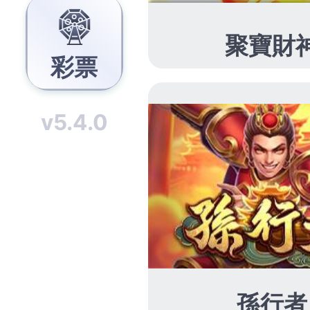
2023 年 7 月
2023 年 5 月
2023 年 4 月
2023 年 3 月
2023 年 2 月
2023 年 1 月
2022 年 12 月
2022 年 11 月
2022 年 10 月
2022 年 9 月
2022 年 8 月
2022 年 7 月
2022 年 6 月
2022 年 5 月
2022 年 4 月
2022 年 3 月
2022 年 2 月
2022 年 1 月
2021 年 12 月
2021 年 11 月
2021 年 10 月
2021 年 9 月
2021 年 8 月