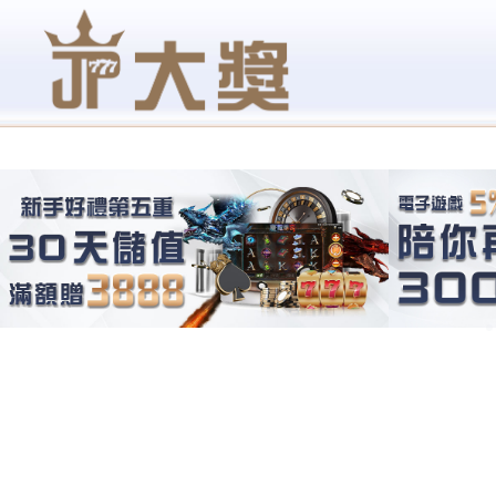
大老爺娛樂城
跳
首
168大發網
大樂透評
大發網出金
大老爺